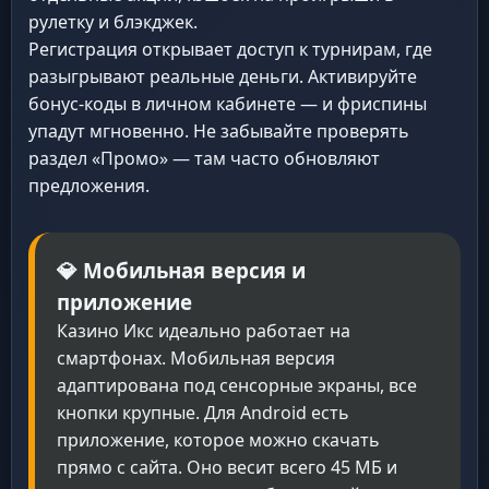
рулетку и блэкджек.
Регистрация открывает доступ к турнирам, где
разыгрывают реальные деньги. Активируйте
бонус-коды в личном кабинете — и фриспины
упадут мгновенно. Не забывайте проверять
раздел «Промо» — там часто обновляют
предложения.
💎 Мобильная версия и
приложение
Казино Икс идеально работает на
смартфонах. Мобильная версия
адаптирована под сенсорные экраны, все
кнопки крупные. Для Android есть
приложение, которое можно скачать
прямо с сайта. Оно весит всего 45 МБ и