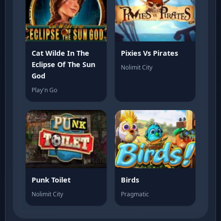
Cat Wilde In The
Pixies Vs Pirates
Eclipse Of The Sun
Nolimit City
God
Play'n Go
Punk Toilet
Birds
Nolimit City
Pragmatic