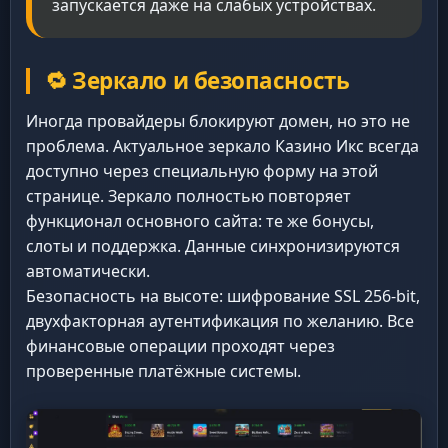
запускается даже на слабых устройствах.
🔁 Зеркало и безопасность
Иногда провайдеры блокируют домен, но это не
проблема. Актуальное зеркало Казино Икс всегда
доступно через специальную форму на этой
странице. Зеркало полностью повторяет
функционал основного сайта: те же бонусы,
слоты и поддержка. Данные синхронизируются
автоматически.
Безопасность на высоте: шифрование SSL 256-bit,
двухфакторная аутентификация по желанию. Все
финансовые операции проходят через
проверенные платёжные системы.