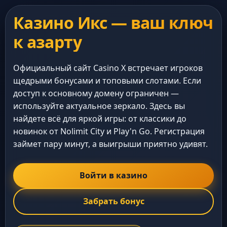
Казино Икс — ваш ключ
к азарту
Официальный сайт Casino X встречает игроков
щедрыми бонусами и топовыми слотами. Если
доступ к основному домену ограничен —
используйте актуальное зеркало. Здесь вы
найдете всё для яркой игры: от классики до
новинок от Nolimit City и Play'n Go. Регистрация
займет пару минут, а выигрыши приятно удивят.
Войти в казино
Забрать бонус